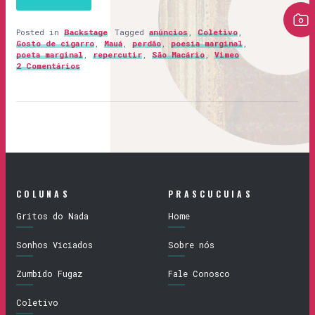
Posted in
Backstage
Tagged
anúncios
,
Coletivo
,
Gosto de cigarro
,
Mauá
,
perdão
,
poesia marginal
,
poeta marginal
,
repercutir
,
São Macário
,
Vimeo
2 Comentários
COLUNAS
PRASCUCUIAS
Gritos do Nada
Home
Sonhos Viciados
Sobre nós
Zumbido Fugaz
Fale Conosco
Coletivo