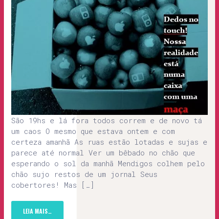
São 19hs e lá fora todos correm e de novo tá
um caos O mesmo que estava ontem e com
certeza amanhã As ruas estão lotadas e sujas e
parece até normal Ver um bêbado no chão que
esperando o sol da manhã Mendigos colhem pelo
chão sujo restos de um jornal Seus
cobertores! Mas […]
LEIA MAIS…