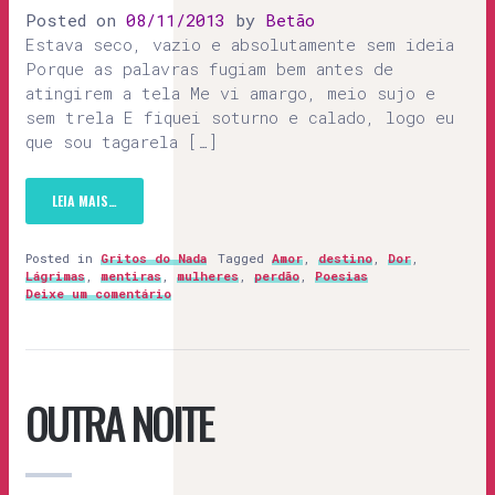
Posted on
08/11/2013
by
Betão
Estava seco, vazio e absolutamente sem ideia
Porque as palavras fugiam bem antes de
atingirem a tela Me vi amargo, meio sujo e
sem trela E fiquei soturno e calado, logo eu
que sou tagarela […]
LEIA MAIS…
Posted in
Gritos do Nada
Tagged
Amor
,
destino
,
Dor
,
Lágrimas
,
mentiras
,
mulheres
,
perdão
,
Poesias
Deixe um comentário
OUTRA NOITE