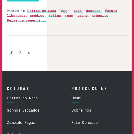
Posted in
Gritos do Nada
Tagged
caos
,
destino
,
futuro
,
liberdade
,
mendigo
,
rotina
,
ruas
,
tecno
,
trânsito
Deixe um comentário
1
2
»
COLUNAS
PRASCUCUIAS
Gritos do Nada
Home
Sonhos Viciados
Sobre nós
Zumbido Fugaz
Fale Conosco