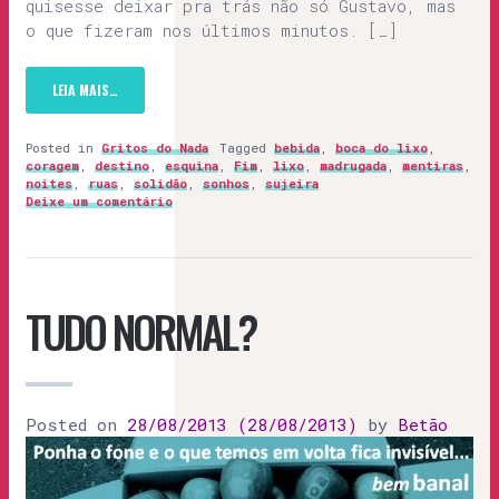
quisesse deixar pra trás não só Gustavo, mas
o que fizeram nos últimos minutos. […]
LEIA MAIS…
Posted in
Gritos do Nada
Tagged
bebida
,
boca do lixo
,
coragem
,
destino
,
esquina
,
Fim
,
lixo
,
madrugada
,
mentiras
,
noites
,
ruas
,
solidão
,
sonhos
,
sujeira
Deixe um comentário
TUDO NORMAL?
Posted on
28/08/2013
(28/08/2013)
by
Betão