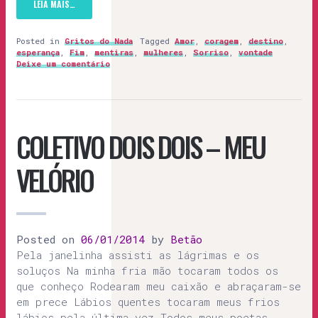
LEIA MAIS…
Posted in
Gritos do Nada
Tagged
Amor
,
coragem
,
destino
,
esperança
,
Fim
,
mentiras
,
mulheres
,
Sorriso
,
vontade
Deixe um comentário
COLETIVO DOIS DOIS – MEU
VELÓRIO
Posted on
06/01/2014
by
Betão
Pela janelinha assisti as lágrimas e os
soluços Na minha fria mão tocaram todos os
que conheço Rodearam meu caixão e abraçaram-se
em prece Lábios quentes tocaram meus frios
lábios pela última vez Todos meus poetas