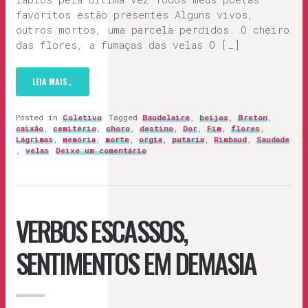
favoritos estão presentes Alguns vivos,
outros mortos, uma parcela perdidos. O cheiro
das flores, a fumaças das velas O […]
LEIA MAIS…
Posted in
Coletivo
Tagged
Baudelaire
,
beijos
,
Breton
,
caixão
,
cemitério
,
choro
,
destino
,
Dor
,
Fim
,
flores
,
Lágrimas
,
memória
,
morte
,
orgia
,
putaria
,
Rimbaud
,
Saudade
,
velas
Deixe um comentário
VERBOS ESCASSOS,
SENTIMENTOS EM DEMASIA