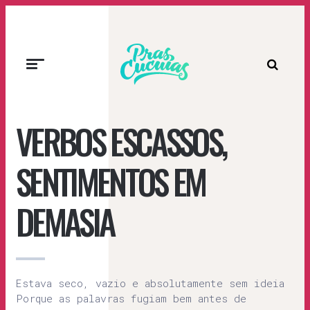
Prascucuias
VERBOS ESCASSOS,
SENTIMENTOS EM
DEMASIA
Estava seco, vazio e absolutamente sem ideia
Porque as palavras fugiam bem antes de