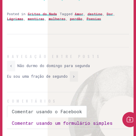
Posted in
Gritos do Nada
Tagged
Amor
,
destino
,
Dor
,
Lágrimas
,
mentiras
,
mulheres
,
perdão
,
Poesias
NAVEGAÇÃO ENTRE POSTS
Não durmo do domingo para segunda
Eu sou uma fração de segundo
COMENTÁRIOS
Comentar usando o Facebook
Comentar usando um formulário simples