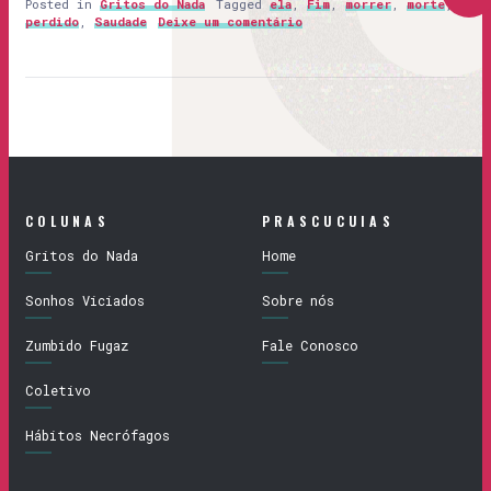
Posted in
Gritos do Nada
Tagged
ela
,
Fim
,
morrer
,
morte
,
perdido
,
Saudade
Deixe um comentário
COLUNAS
PRASCUCUIAS
Gritos do Nada
Home
Sonhos Viciados
Sobre nós
Zumbido Fugaz
Fale Conosco
Coletivo
Hábitos Necrófagos