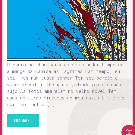
Procuro no chão marcas do seu andar Limpo com
a manga da camisa as lágrimas Faz tempo, eu
sei, mas num custa sonhar Ter seu perdão e
você de volta… O sapato judiado pisa o chão
sujo As fotos amarelam no velho móvel Tem
duas mentiras grudadas no meu rosto Uma é meu
sorriso… outra […]
LEIA MAIS…