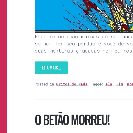
Procuro no chão marcas do seu and
sonhar Ter seu perdão e você de v
duas mentiras grudadas no meu ros
LEIA MAIS…
Posted in
Gritos do Nada
Tagged
ela
,
Fim
,
mo
O BETÃO MORREU!