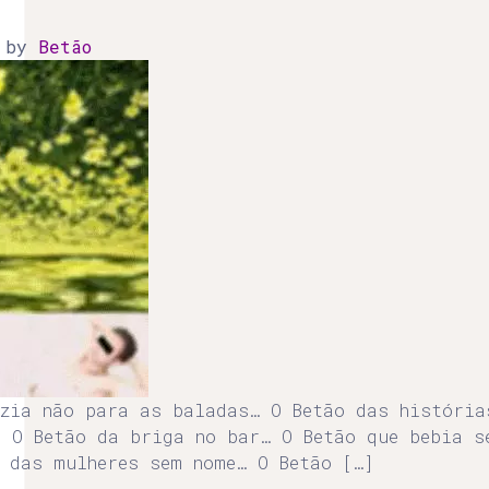
)
by
Betão
izia não para as baladas… O Betão das história
! O Betão da briga no bar… O Betão que bebia s
o das mulheres sem nome… O Betão […]