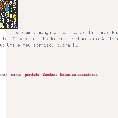
ar Limpo com a manga da camisa as lágrimas Fa
olta… O sapato judiado pisa o chão sujo As fot
to Uma é meu sorriso… outra […]
rrer
,
morte
,
perdido
,
Saudade
Deixe um comentário