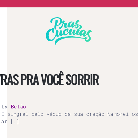
Prascucuias
VRAS PRA VOCÊ SORRIR
)
by
Betão
 E singrei pelo vácuo da sua oração Namorei os
lar […]