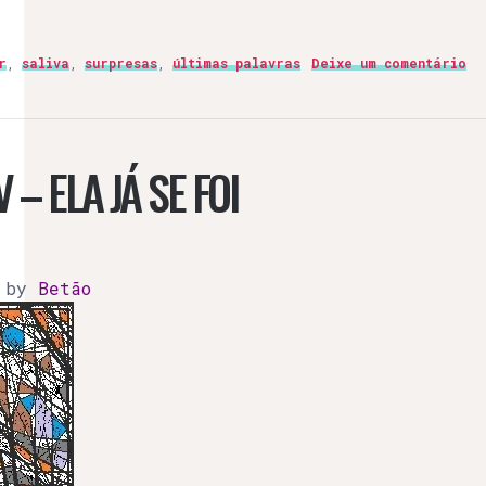
r
,
saliva
,
surpresas
,
últimas palavras
Deixe um comentário
 – ELA JÁ SE FOI
)
by
Betão