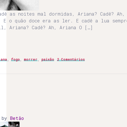
adê as noites mal dormidas, Ariana? Cadê? Ah,
, E o quão doce era as ler. E cadê a lua sempr
il, Ariana? Cadê? Ah, Ariana O […]
iana
,
fogo
,
morrer
,
paixão
2 Comentários
)
by
Betão