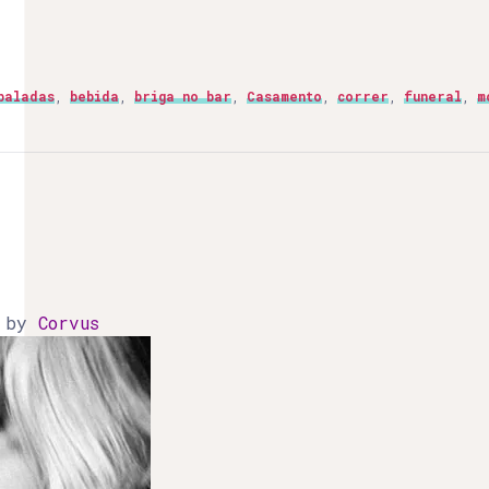
baladas
,
bebida
,
briga no bar
,
Casamento
,
correr
,
funeral
,
m
)
by
Corvus