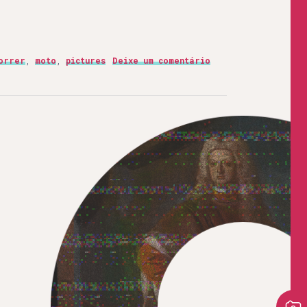
orrer
,
moto
,
pictures
Deixe um comentário