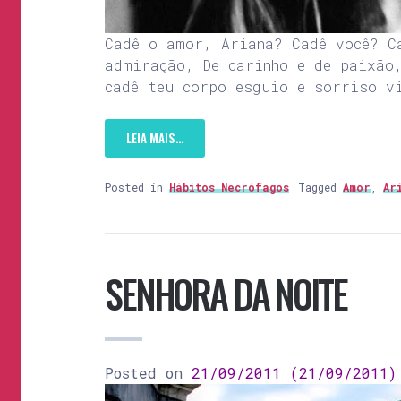
Cadê o amor, Ariana? Cadê você? C
admiração, De carinho e de paixão
cadê teu corpo esguio e sorriso v
LEIA MAIS…
Posted in
Hábitos Necrófagos
Tagged
Amor
,
Ar
SENHORA DA NOITE
Posted on
21/09/2011
(21/09/2011