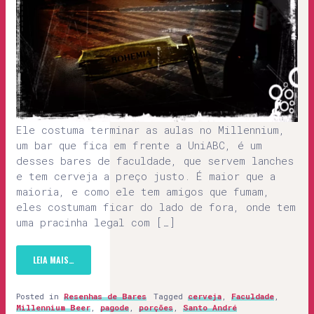
Ele costuma terminar as aulas no Millennium,
um bar que fica em frente a UniABC, é um
desses bares de faculdade, que servem lanches
e tem cerveja a preço justo. É maior que a
maioria, e como ele tem amigos que fumam,
eles costumam ficar do lado de fora, onde tem
uma pracinha legal com […]
LEIA MAIS…
Posted in
Resenhas de Bares
Tagged
cerveja
,
Faculdade
,
Millennium Beer
,
pagode
,
porções
,
Santo André