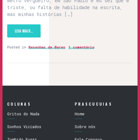
metrô vergueiro, em São Paulo e eu sei que é
triste, ou falta de habilidade na escrita,
mas minhas histórias […]
LEIA MAIS…
Posted in
Resenhas de Bares
1 comentário
COLUNAS
PRASCUCUIAS
Gritos do Nada
Home
Sonhos Viciados
Sobre nós
Zumbido Fugaz
Fale Conosco