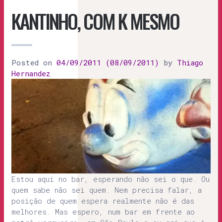
KANTINHO, COM K MESMO
Posted on
04/09/2011
(08/09/2011)
by
Thiago
Hernandez
Estou aqui no bar, esperando não sei o que. Ou
quem sabe não sei quem. Nem precisa falar, a
posição de quem espera realmente não é das
melhores. Mas espero, num bar em frente ao