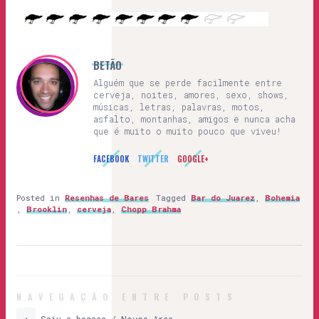
BETÃO
Alguém que se perde facilmente entre
cerveja, noites, amores, sexo, shows,
músicas, letras, palavras, motos,
asfalto, montanhas, amigos e nunca acha
que é muito o muito pouco que viveu!
FACEBOOK
TWITTER
GOOGLE+
Posted in
Resenhas de Bares
Tagged
Bar do Juarez
,
Bohemia
,
Brooklin
,
cerveja
,
Chopp Brahma
NAVEGAÇÃO ENTRE POSTS