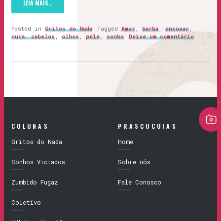
LEIA MAIS…
Posted in
Gritos do Nada
Tagged
Amor
,
barba
,
encoxar
,
nuca. cabelos
,
olhos
,
pele
,
sonho
Deixe um comentário
COLUNAS
PRASCUCUIAS
Gritos do Nada
Home
Sonhos Viciados
Sobre nós
Zumbido Fugaz
Fale Conosco
Coletivo