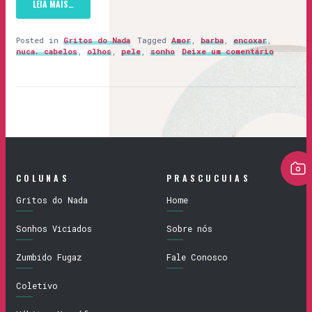
LEIA MAIS…
Posted in
Gritos do Nada
Tagged
Amor
,
barba
,
encoxar
,
nuca. cabelos
,
olhos
,
pele
,
sonho
Deixe um comentário
COLUNAS
PRASCUCUIAS
Gritos do Nada
Home
Sonhos Viciados
Sobre nós
Zumbido Fugaz
Fale Conosco
Coletivo