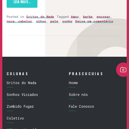
LEIA MAIS…
Posted in
Gritos do Nada
Tagged
Amor
,
barba
,
encoxar
,
nuca. cabelos
,
olhos
,
pele
,
sonho
Deixe um comentário
COLUNAS
PRASCUCUIAS
Gritos do Nada
Home
Sonhos Viciados
Sobre nós
Zumbido Fugaz
Fale Conosco
Coletivo