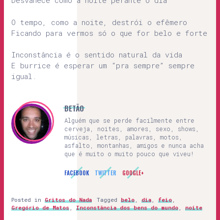
Desvanece como a noite perante o dia
O tempo, como a noite, destrói o efêmero
Ficando para vermos só o que for belo e forte
Inconstância é o sentido natural da vida
E burrice é esperar um “pra sempre” sempre
igual.
BETÃO
Alguém que se perde facilmente entre
cerveja, noites, amores, sexo, shows,
músicas, letras, palavras, motos,
asfalto, montanhas, amigos e nunca acha
que é muito o muito pouco que viveu!
FACEBOOK
TWITTER
GOOGLE+
Posted in
Gritos do Nada
Tagged
belo
,
dia
,
feio
,
Gregório de Matos
,
Inconstância dos bens do mundo
,
noite