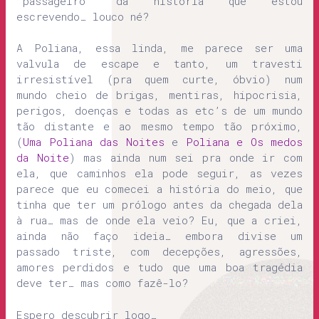
“passageiro” da história que estou
escrevendo… louco né?
A Poliana, essa linda, me parece ser uma
valvula de escape e tanto, um travesti
irresistível (pra quem curte, óbvio) num
mundo cheio de brigas, mentiras, hipocrisia,
perigos, doenças e todas as etc’s de um mundo
tão distante e ao mesmo tempo tão próximo,
(
Uma Poliana das Noites
e
Poliana e Os medos
da Noite
) mas ainda num sei pra onde ir com
ela, que caminhos ela pode seguir, as vezes
parece que eu comecei a história do meio, que
tinha que ter um prólogo antes da chegada dela
à rua… mas de onde ela veio? Eu, que a criei,
ainda não faço ideia… embora divise um
passado triste, com decepções, agressões,
amores perdidos e tudo que uma boa tragédia
deve ter… mas como fazê-lo?
Espero descubrir logo…