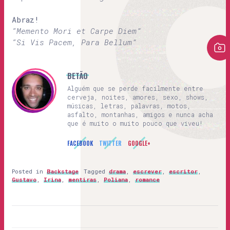
Abraz!
“Memento Mori et Carpe Diem”
“Si Vis Pacem, Para Bellum”
BETÃO
Alguém que se perde facilmente entre
cerveja, noites, amores, sexo, shows,
músicas, letras, palavras, motos,
asfalto, montanhas, amigos e nunca acha
que é muito o muito pouco que viveu!
FACEBOOK
TWITTER
GOOGLE+
Posted in
Backstage
Tagged
drama
,
escrever
,
escritor
,
Gustavo
,
Irina
,
mentiras
,
Poliana
,
romance